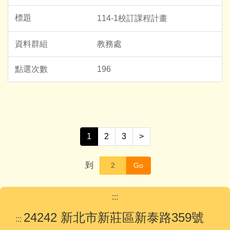
114-1校訂課程計畫
教務處
196
1
2
3
>
到
Go
:::
24242 新北市新莊區新泰路359號
:::