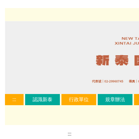
跳
到
主
要
內
容
區
:::
認識新泰
行政單位
規章辦法
:::