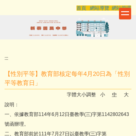
跳
首頁
網站導覽
網站管理
到
主
要
內
容
區
:::
【性別平等】教育部核定每年4月20日為「性別
平等教育日」
字體大小調整
小
中
大
說明：
一、依據教育部114年6月12日臺教學(三)字第1142802643
號函辦理。
二、教育部前於111年7月27日以臺教學(三)字第