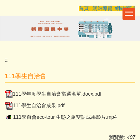
跳
首頁
網站導覽
網站管理
到
主
要
內
容
區
:::
111學生自治會
111學年度學生自治會當選名單.docx.pdf
111學生自治會成果.pdf
111學自會eco-tour 生態之旅雙語成果影片.mp4
瀏覽數:
407