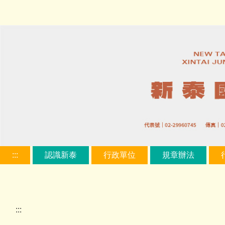
跳
到
主
要
內
容
區
:::
認識新泰
行政單位
規章辦法
:::