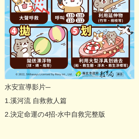
水安宣導影片─
1.
溪河流 自救救人篇
2.
決定命運の4招-水中自救完整版