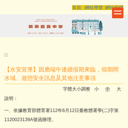
跳
首頁
網站導覽
網站管理
到
主
要
內
容
區
:::
【水安宣導】因應端午連續假期來臨，假期間
水域、遊憩安全訊息及其他注意事項
字體大小調整
小
中
大
說明：
一、依據教育部體育署112年6月12日臺教體署學(二)字第
1120023139A號函辦理。