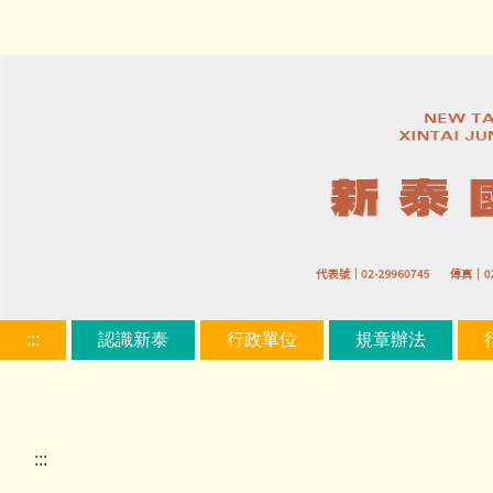
跳
到
主
要
內
容
區
:::
認識新泰
行政單位
規章辦法
:::