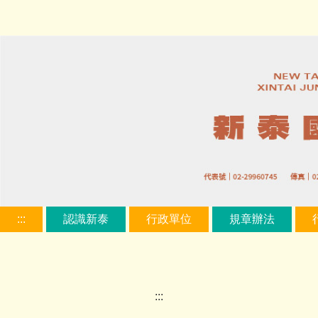
跳
到
主
要
內
容
區
:::
認識新泰
行政單位
規章辦法
:::