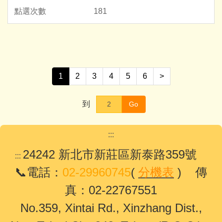
181
1
2
3
4
5
6
>
到
Go
:::
24242 新北市新莊區新泰路359號
:::
📞電話：
02-29960745
(
分機表
) 傳
真：02-22767551
No.359, Xintai Rd., Xinzhang Dist.,